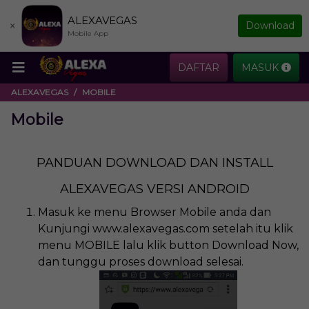
ALEXAVEGAS
×
Download
Mobile App
DAFTAR
MASUK
ALEXAVEGAS
MOBILE
Mobile
PANDUAN DOWNLOAD DAN INSTALL
ALEXAVEGAS VERSI ANDROID
Masuk ke menu Browser Mobile anda dan
Kunjungi www.alexavegas.com setelah itu klik
menu
MOBILE
lalu klik button
Download Now
,
dan tunggu proses download selesai.