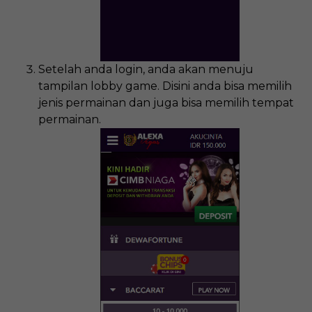
Setelah anda login, anda akan menuju
tampilan lobby game. Disini anda bisa memilih
jenis permainan dan juga bisa memilih tempat
permainan.