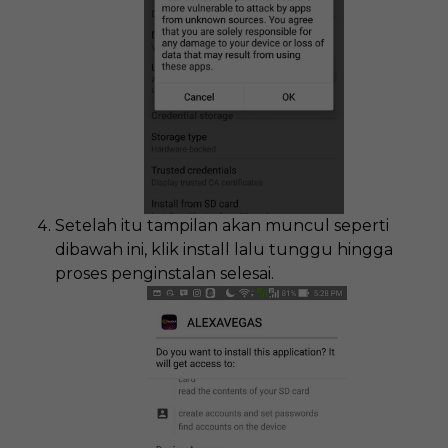
Setelah itu tampilan akan muncul seperti
dibawah ini, klik install lalu tunggu hingga
proses penginstalan selesai.