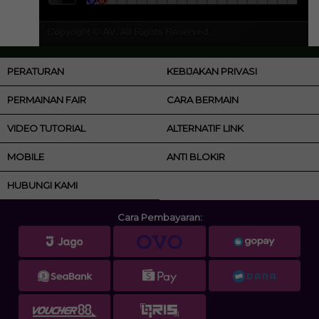
PERATURAN
KEBIJAKAN PRIVASI
PERMAINAN FAIR
CARA BERMAIN
VIDEO TUTORIAL
ALTERNATIF LINK
MOBILE
ANTI BLOKIR
HUBUNGI KAMI
Cara Pembayaran: